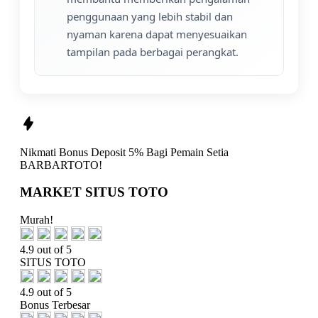
penggunaan yang lebih stabil dan
nyaman karena dapat menyesuaikan
tampilan pada berbagai perangkat.
Nikmati
Bonus Deposit 5%
Bagi Pemain Setia
BARBARTOTO!
MARKET SITUS TOTO
Murah!
4.9 out of 5
SITUS TOTO
4.9 out of 5
Bonus Terbesar