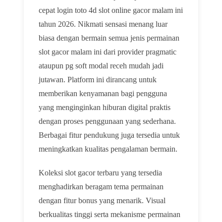
cepat login toto 4d slot online gacor malam ini
tahun 2026. Nikmati sensasi menang luar
biasa dengan bermain semua jenis permainan
slot gacor malam ini dari provider pragmatic
ataupun pg soft modal receh mudah jadi
jutawan. Platform ini dirancang untuk
memberikan kenyamanan bagi pengguna
yang menginginkan hiburan digital praktis
dengan proses penggunaan yang sederhana.
Berbagai fitur pendukung juga tersedia untuk
meningkatkan kualitas pengalaman bermain.
Koleksi slot gacor terbaru yang tersedia
menghadirkan beragam tema permainan
dengan fitur bonus yang menarik. Visual
berkualitas tinggi serta mekanisme permainan