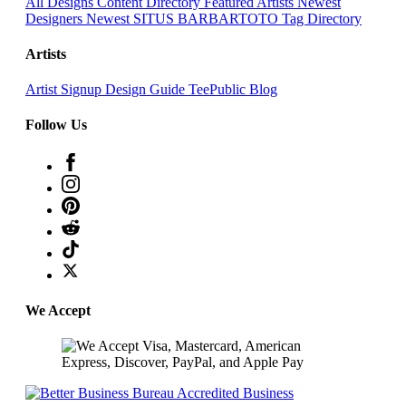
All Designs
Content Directory
Featured Artists
Newest
Designers
Newest SITUS BARBARTOTO
Tag Directory
Artists
Artist Signup
Design Guide
TeePublic Blog
Follow Us
We Accept