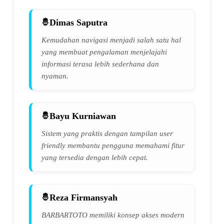
Dimas Saputra
Kemudahan navigasi menjadi salah satu hal
yang membuat pengalaman menjelajahi
informasi terasa lebih sederhana dan
nyaman.
Bayu Kurniawan
Sistem yang praktis dengan tampilan user
friendly membantu pengguna memahami fitur
yang tersedia dengan lebih cepat.
Reza Firmansyah
BARBARTOTO memiliki konsep akses modern