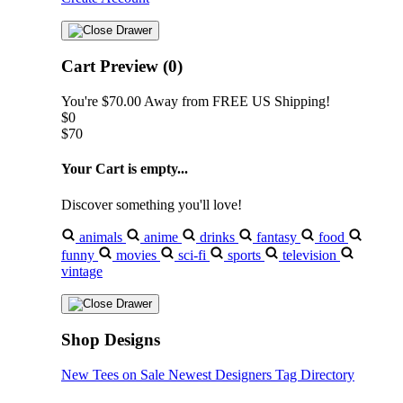
Cart Preview (0)
You're
$70.00
Away from
FREE US Shipping!
$0
$70
Your Cart is empty...
Discover something you'll love!
animals
anime
drinks
fantasy
food
funny
movies
sci-fi
sports
television
vintage
Shop Designs
New Tees on Sale
Newest Designers
Tag Directory