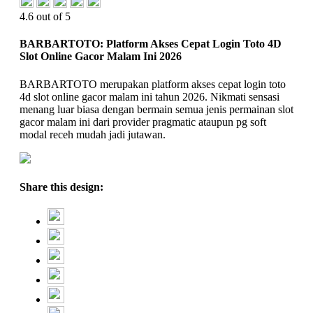
4.6 out of 5
BARBARTOTO: Platform Akses Cepat Login Toto 4D
Slot Online Gacor Malam Ini 2026
BARBARTOTO merupakan platform akses cepat login toto
4d slot online gacor malam ini tahun 2026. Nikmati sensasi
menang luar biasa dengan bermain semua jenis permainan slot
gacor malam ini dari provider pragmatic ataupun pg soft
modal receh mudah jadi jutawan.
Share this design: