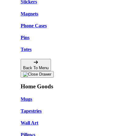
Stickers
Magnets
Phone Cases
Pins
Totes
Back To Menu
Home Goods
Mugs
Tapestries
Wall Art
Pillows