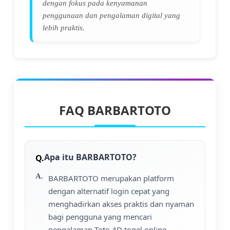
dengan fokus pada kenyamanan
penggunaan dan pengalaman digital yang
lebih praktis.
FAQ BARBARTOTO
Apa itu BARBARTOTO?
BARBARTOTO merupakan platform
dengan alternatif login cepat yang
menghadirkan akses praktis dan nyaman
bagi pengguna yang mencari
pengalaman Toto 4D togel online