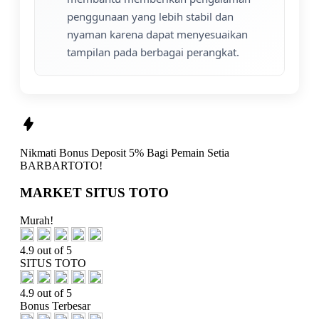
penggunaan yang lebih stabil dan
nyaman karena dapat menyesuaikan
tampilan pada berbagai perangkat.
Nikmati
Bonus Deposit 5%
Bagi Pemain Setia
BARBARTOTO!
MARKET SITUS TOTO
Murah!
4.9 out of 5
SITUS TOTO
4.9 out of 5
Bonus Terbesar