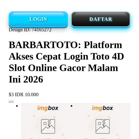
LOGIN
DAFTAR
Design ID: 74165272
BARBARTOTO: Platform
Akses Cepat Login Toto 4D
Slot Online Gacor Malam
Ini 2026
$3
IDR 10.000