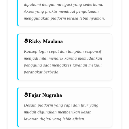
dipahami dengan navigasi yang sederhana.
Akses yang praktis membuat pengalaman
menggunakan platform terasa lebih nyaman.
Rizky Maulana
Konsep login cepat dan tampilan responsif
menjadi nilai menarik karena memudahkan
pengguna saat mengakses layanan melalui
perangkat berbeda.
Fajar Nugraha
Desain platform yang rapi dan fitur yang
mudah digunakan memberikan kesan
layanan digital yang lebih efisien.