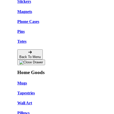
Stickers
Magnets
Phone Cases
Pins
Totes
Back To Menu
Home Goods
Mugs
Tapestries
Wall Art
Pillows