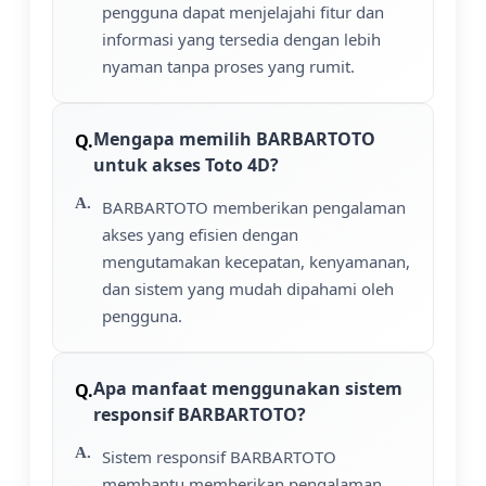
pengguna dapat menjelajahi fitur dan
informasi yang tersedia dengan lebih
nyaman tanpa proses yang rumit.
Mengapa memilih BARBARTOTO
untuk akses Toto 4D?
BARBARTOTO memberikan pengalaman
akses yang efisien dengan
mengutamakan kecepatan, kenyamanan,
dan sistem yang mudah dipahami oleh
pengguna.
Apa manfaat menggunakan sistem
responsif BARBARTOTO?
Sistem responsif BARBARTOTO
membantu memberikan pengalaman