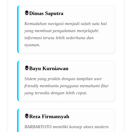
Dimas Saputra
Kemudahan navigasi menjadi salah satu hal
yang membuat pengalaman menjelajahi
informasi terasa lebih sederhana dan
nyaman.
Bayu Kurniawan
Sistem yang praktis dengan tampilan user
friendly membantu pengguna memahami fitur
yang tersedia dengan lebih cepat.
Reza Firmansyah
BARBARTOTO memiliki konsep akses modern