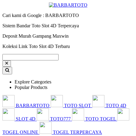
Cari kami di Google : BARBARTOTO
Sistem Bandar Toto Slot 4D Terpercaya
Deposit Murah Gampang Maxwin
Koleksi Link Toto Slot 4D Terbaru
Explore Categories
Popular Products
BARBARTOTO
TOTO SLOT
TOTO 4D
SLOT 4D
TOTO777
TOTO TOGEL
TOGEL ONLINE
TOGEL TERPERCAYA