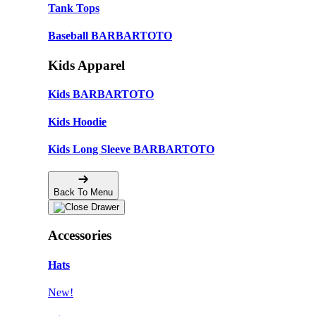
Tank Tops
Baseball BARBARTOTO
Kids Apparel
Kids BARBARTOTO
Kids Hoodie
Kids Long Sleeve BARBARTOTO
Back To Menu
Accessories
Hats
New!