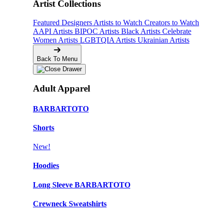
Artist Collections
Featured Designers
Artists to Watch
Creators to Watch
AAPI Artists
BIPOC Artists
Black Artists
Celebrate
Women Artists
LGBTQIA Artists
Ukrainian Artists
Back To Menu
Adult Apparel
BARBARTOTO
Shorts
New!
Hoodies
Long Sleeve BARBARTOTO
Crewneck Sweatshirts