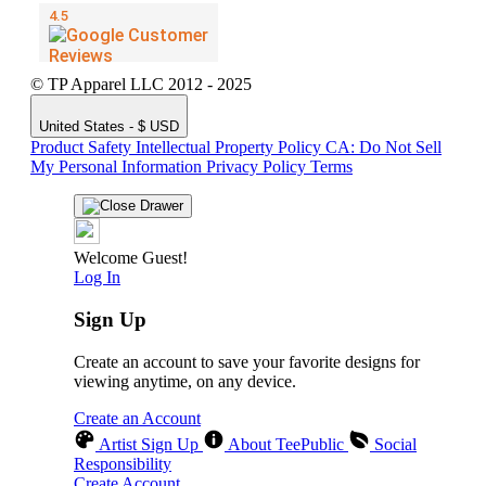
© TP Apparel LLC 2012 - 2025
United States - $ USD
Product Safety
Intellectual Property Policy
CA: Do Not Sell
My Personal Information
Privacy Policy
Terms
Welcome Guest!
Log In
Sign Up
Create an account to save your favorite designs for
viewing anytime, on any device.
Create an Account
Artist Sign Up
About TeePublic
Social
Responsibility
Create Account