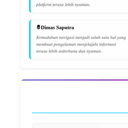
platform terasa lebih nyaman.
Dimas Saputra
Kemudahan navigasi menjadi salah satu hal yang
membuat pengalaman menjelajahi informasi
terasa lebih sederhana dan nyaman.