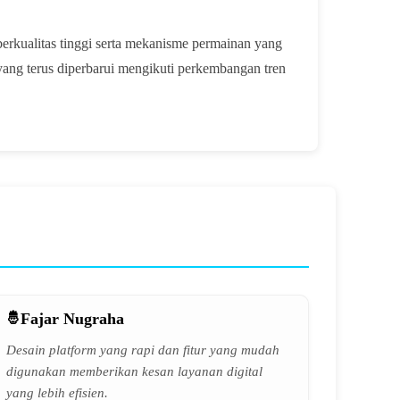
berkualitas tinggi serta mekanisme permainan yang
ang terus diperbarui mengikuti perkembangan tren
Fajar Nugraha
Desain platform yang rapi dan fitur yang mudah
digunakan memberikan kesan layanan digital
yang lebih efisien.