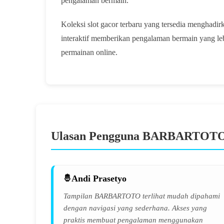
pengalaman bermain.
Koleksi slot gacor terbaru yang tersedia menghadi
interaktif memberikan pengalaman bermain yang le
permainan online.
Ulasan Pengguna BARBARTOT
Andi Prasetyo
Tampilan BARBARTOTO terlihat mudah dipahami
dengan navigasi yang sederhana. Akses yang
praktis membuat pengalaman menggunakan