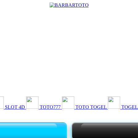
SLOT 4D
TOTO777
TOTO TOGEL
TOGEL