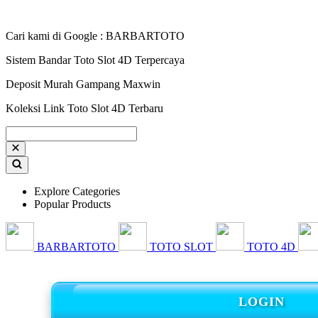
Cari kami di Google : BARBARTOTO
Sistem Bandar Toto Slot 4D Terpercaya
Deposit Murah Gampang Maxwin
Koleksi Link Toto Slot 4D Terbaru
Explore Categories
Popular Products
BARBARTOTO
TOTO SLOT
TOTO 4D
LOGIN