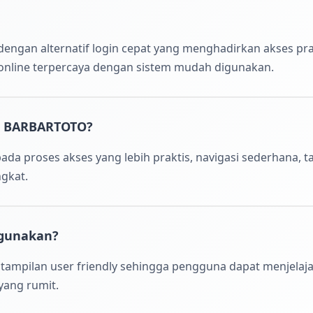
ngan alternatif login cepat yang menghadirkan akses pr
online terpercaya dengan sistem mudah digunakan.
in BARBARTOTO?
a proses akses yang lebih praktis, navigasi sederhana, t
gkat.
gunakan?
mpilan user friendly sehingga pengguna dapat menjelajahi
yang rumit.