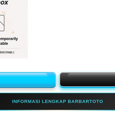
INFORMASI LENGKAP BARBARTOTO