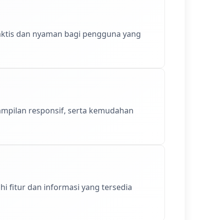
aktis dan nyaman bagi pengguna yang
ampilan responsif, serta kemudahan
 fitur dan informasi yang tersedia